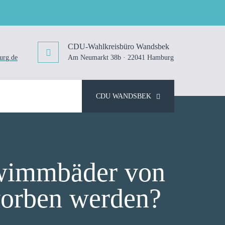
CDU-Wahlkreisbüro Wandsbek
urg.de
Am Neumarkt 38b · 22041 Hamburg
CDU WANDSBEK
hwimmbäder von
worben werden?