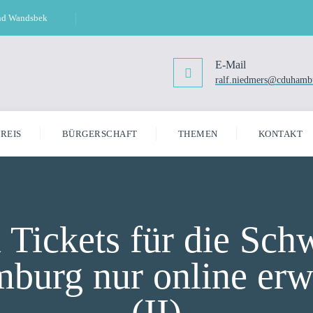
und Wandsbek
E-Mail
ralf.niedmers@cduhamb
REIS
BÜRGERSCHAFT
THEMEN
KONTAKT
Tickets für die Sc
burg nur online er
(II)