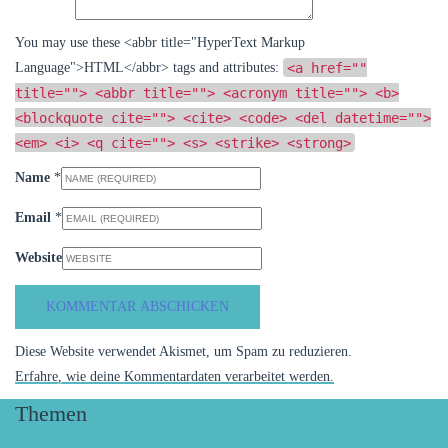
You may use these <abbr title="HyperText Markup
<a href=""
Language">HTML</abbr> tags and attributes:
title=""> <abbr title=""> <acronym title=""> <b>
<blockquote cite=""> <cite> <code> <del datetime="">
<em> <i> <q cite=""> <s> <strike> <strong>
Name
*
Email
*
Website
Diese Website verwendet Akismet, um Spam zu reduzieren.
Erfahre, wie deine Kommentardaten verarbeitet werden.
Themen