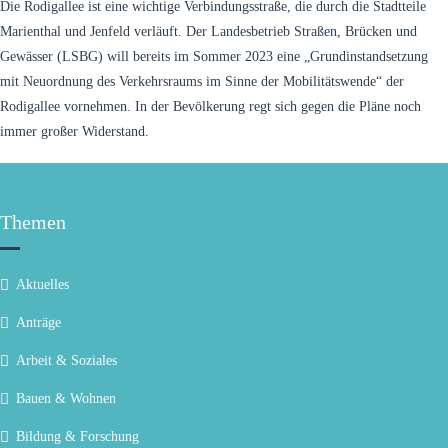
Die Rodigallee ist eine wichtige Verbindungsstraße, die durch die Stadtteile
Marienthal und Jenfeld verläuft. Der Landesbetrieb Straßen, Brücken und
Gewässer (LSBG) will bereits im Sommer 2023 eine „Grundinstandsetzung
mit Neuordnung des Verkehrsraums im Sinne der Mobilitätswende“ der
Rodigallee vornehmen. In der Bevölkerung regt sich gegen die Pläne noch
immer großer Widerstand.
Themen
Aktuelles
Anträge
Arbeit & Soziales
Bauen & Wohnen
Bildung & Forschung