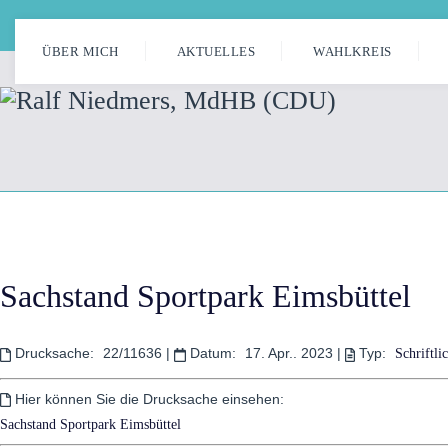
Wahlkreis 11: Eilbek, Jenfeld, Marienthal, Tonndorf und Wandsbek
ÜBER MICH
AKTUELLES
WAHLKREIS
Sachstand Sportpark Eimsbüttel
Drucksache:
22/11636
|
Datum:
17. Apr.. 2023
|
Typ:
Schriftli
Hier können Sie die Drucksache einsehen:
Sachstand Sportpark Eimsbüttel