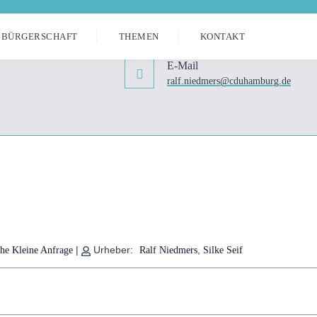
BÜRGERSCHAFT
THEMEN
KONTAKT
E-Mail
ralf.niedmers@cduhamburg.de
|
Urheber:
,
che Kleine Anfrage
Ralf Niedmers
Silke Seif