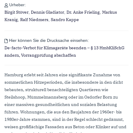
Urheber:
Birgit Stöver
Dennis Gladiator
Dr. Anke Frieling
Markus
,
,
,
Kranig
Ralf Niedmers
Sandro Kappe
,
,
Hier können Sie die Drucksache einsehen:
De-facto-Verbot für Klimageräte beenden – § 13 HmbKliSchG
ändern, Vorrangprüfung abschaffen
Hamburg erlebt seit Jahren eine signifikante Zunahme von
sommerlichen Hitzeperioden, die insbesondere in den dicht
bebauten, strukturell benachteiligten Quartieren wie
Steilshoop, Mümmelmannsberg oder im Osdorfer Born zu
einer massiven gesundheitlichen und sozialen Belastung
führen. Wohnungen, die aus den Baujahren der 1960er- bis
1980er-Jahre stammen, sind in der Regel schlecht gedämmt,
weisen großflächige Fassaden aus Beton oder Klinker auf und