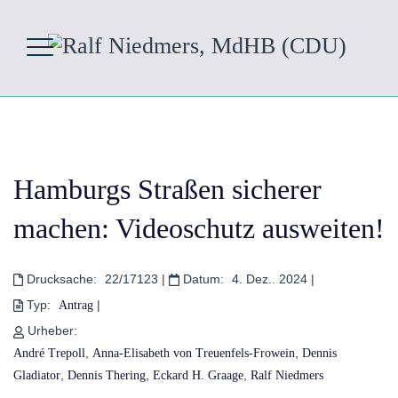
Hamburgs Straßen sicherer
machen: Videoschutz ausweiten!
Drucksache:
22/17123
|
Datum:
4. Dez.. 2024
|
Typ:
|
Antrag
Urheber:
,
,
André Trepoll
Anna-Elisabeth von Treuenfels-Frowein
Dennis
,
,
,
Gladiator
Dennis Thering
Eckard H. Graage
Ralf Niedmers