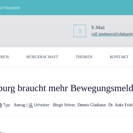
und Wandsbek
E-Mail
ralf.niedmers@cduhamb
REIS
BÜRGERSCHAFT
THEMEN
KONTAKT
burg braucht mehr Bewegungsmeld
Typ:
|
Urheber:
,
,
Antrag
Birgit Stöver
Dennis Gladiator
Dr. Anke Friel