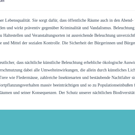
der
er Lebensqualität. Sie sorgt dafür, dass öffentliche Räume auch in den Abend
en und wirkt präventiv gegenüber Kriminalität und Vandalismus. Beleuchtung i
 Haltestellen und Veranstaltungsorten ist ausreichende Beleuchtung unverzicht
 und Mittel der sozialen Kontrolle. Die Sicherheit der Bürgerinnen und Bürge
utlicher, dass nächtliche künstliche Beleuchtung erhebliche ökologische Aus
erschmutzung dabei alle Umwelteinwirkungen, die allein durch künstliches Lich
iere wie Fledermäuse, zahlreiche Insektenarten und bestäubende Nachtfalter s
Fortpflanzungsverhalten massiv beeinträchtigen und so zu Populationseinbuße
Räumen und seiner Konsequenzen. Der Schutz unserer nächtlichen Biodiversität