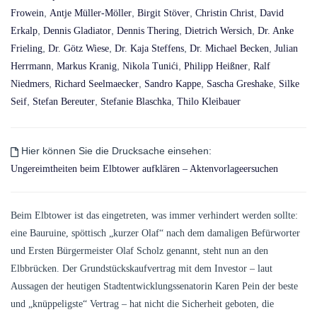
,
,
,
,
Frowein
Antje Müller-Möller
Birgit Stöver
Christin Christ
David
,
,
,
,
Erkalp
Dennis Gladiator
Dennis Thering
Dietrich Wersich
Dr. Anke
,
,
,
,
Frieling
Dr. Götz Wiese
Dr. Kaja Steffens
Dr. Michael Becken
Julian
,
,
,
,
Herrmann
Markus Kranig
Nikola Tunići
Philipp Heißner
Ralf
,
,
,
,
Niedmers
Richard Seelmaecker
Sandro Kappe
Sascha Greshake
Silke
,
,
,
Seif
Stefan Bereuter
Stefanie Blaschka
Thilo Kleibauer
Hier können Sie die Drucksache einsehen:
Ungereimtheiten beim Elbtower aufklären – Aktenvorlageersuchen
Beim Elbtower ist das eingetreten, was immer verhindert werden sollte:
eine Bauruine, spöttisch „kurzer Olaf“ nach dem damaligen Befürworter
und Ersten Bürgermeister Olaf Scholz genannt, steht nun an den
Elbbrücken. Der Grundstückskaufvertrag mit dem Investor – laut
Aussagen der heutigen Stadtentwicklungssenatorin Karen Pein der beste
und „knüppeligste“ Vertrag – hat nicht die Sicherheit geboten, die