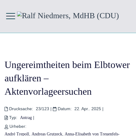
Ungereimtheiten beim Elbtower
aufklären –
Aktenvorlageersuchen
Drucksache:
23/123
|
Datum:
22. Apr.. 2025
|
Typ:
|
Antrag
Urheber:
,
,
André Trepoll
Andreas Grutzeck
Anna-Elisabeth von Treuenfels-